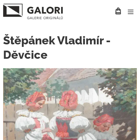
Štěpánek Vladimír -
Děvčice