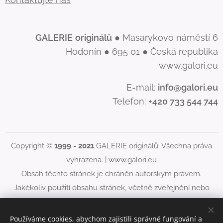
GALERIE
originálů
● Masarykovo náměstí 6
Hodonín ● 695 01 ● Česká republika
www.galori.eu
E-mail:
info@galori.eu
Telefon:
+420 733 544 744
Copyright ©
1999 - 2021
GALERIE originálů. Všechna práva
vyhrazena. |
www.galori.eu
Obsah těchto stránek je chráněn autorským právem.
Jakékoliv použití obsahu stránek, včetně zveřejnění nebo
jiného šíření jeho obsahu, je bez písemného souhlasu
GALERIE originálů zakázáno.
Používáme cookies, abychom zajistili správné fungování a