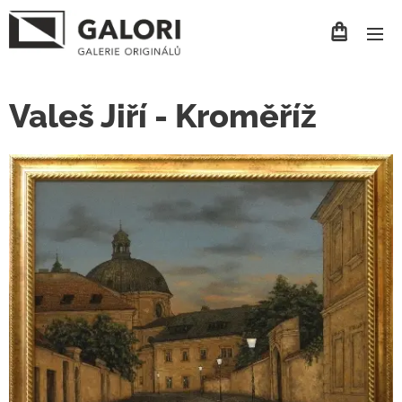
Valeš Jiří - Kroměříž