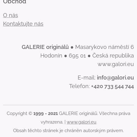
Obchod
O nás
Kontaktujte nás
GALERIE
originálů
● Masarykovo náměstí 6
Hodonín ● 695 01 ● Česká republika
www.galori.eu
E-mail:
info@galori.eu
Telefon:
+420 733 544 744
Copyright ©
1999 - 2021
GALERIE originálů. Všechna práva
vyhrazena. |
www.galori.eu
Obsah těchto stránek je chráněn autorským právem.