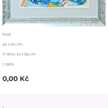
Kvaš
40 x 60 cm
V rámu 72 x 89 cm
r. 1969
0,00
Kč