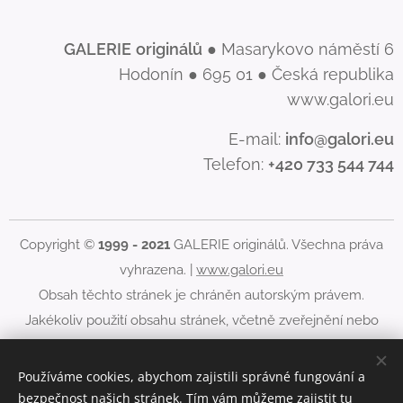
GALERIE
originálů
● Masarykovo náměstí 6
Hodonín ● 695 01 ● Česká republika
www.galori.eu
E-mail:
info@galori.eu
Telefon:
+420 733 544 744
Copyright ©
1999 - 2021
GALERIE originálů. Všechna práva
vyhrazena. |
www.galori.eu
Obsah těchto stránek je chráněn autorským právem.
Jakékoliv použití obsahu stránek, včetně zveřejnění nebo
jiného šíření jeho obsahu, je bez písemného souhlasu
GALERIE originálů zakázáno.
Používáme cookies, abychom zajistili správné fungování a
bezpečnost našich stránek. Tím vám můžeme zajistit tu