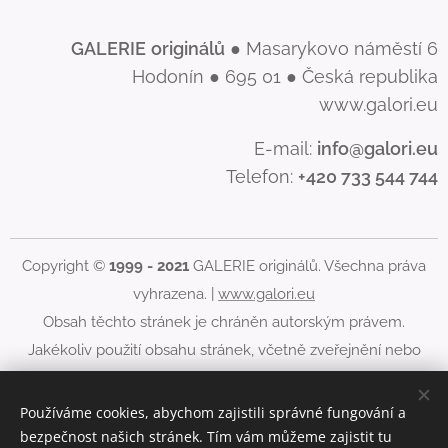
GALERIE
originálů
● Masarykovo náměstí 6
Hodonín ● 695 01 ● Česká republika
www.galori.eu
E-mail:
info@galori.eu
Telefon:
+420 733 544 744
Copyright ©
1999 - 2021
GALERIE originálů. Všechna práva
vyhrazena. |
www.galori.eu
Obsah těchto stránek je chráněn autorským právem.
Jakékoliv použití obsahu stránek, včetně zveřejnění nebo
jiného šíření jeho obsahu, je bez písemného souhlasu
GALERIE originálů zakázáno.
Používáme cookies, abychom zajistili správné fungování a
bezpečnost našich stránek. Tím vám můžeme zajistit tu
Cookies