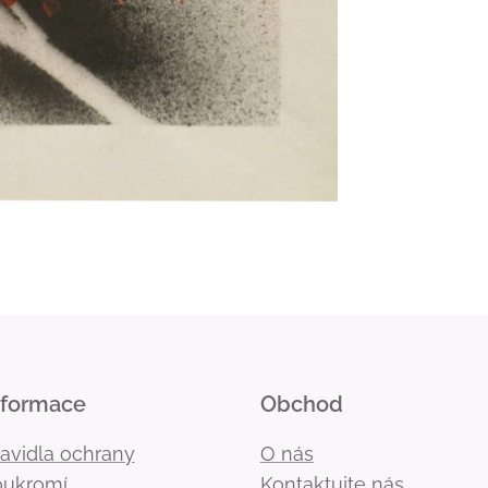
nformace
Obchod
ravidla ochrany
O nás
oukromí
Kontaktujte nás