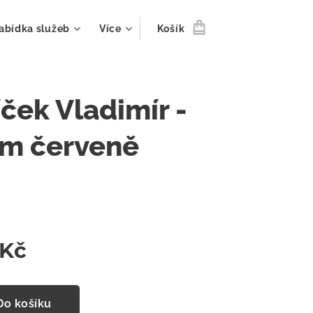
abídka služeb
Více
Košík
ček Vladimír -
ím červeně
Kč
Do košíku