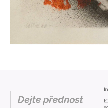
I
Dejte přednost
P
s