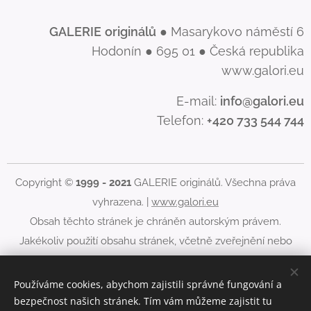
GALERIE
originálů
● Masarykovo náměstí 6
Hodonín ● 695 01 ● Česká republika
www.galori.eu
E-mail:
info@galori.eu
Telefon:
+420 733 544 744
Copyright ©
1999 - 2021
GALERIE originálů. Všechna práva
vyhrazena. |
www.galori.eu
Obsah těchto stránek je chráněn autorským právem.
Jakékoliv použití obsahu stránek, včetně zveřejnění nebo
jiného šíření jeho obsahu, je bez písemného souhlasu
GALERIE originálů zakázáno.
Používáme cookies, abychom zajistili správné fungování a
bezpečnost našich stránek. Tím vám můžeme zajistit tu
Cookies