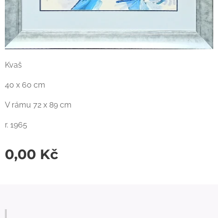
Kvaš
40 x 60 cm
V rámu 72 x 89 cm
r. 1965
0,00
Kč