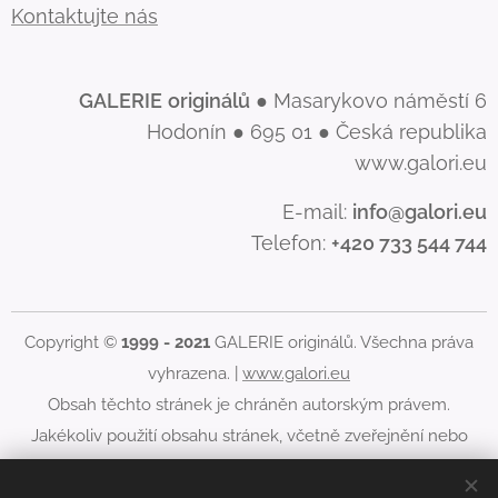
Kontaktujte nás
GALERIE
originálů
● Masarykovo náměstí 6
Hodonín ● 695 01 ● Česká republika
www.galori.eu
E-mail:
info@galori.eu
Telefon:
+420 733 544 744
Copyright ©
1999 - 2021
GALERIE originálů. Všechna práva
vyhrazena. |
www.galori.eu
Obsah těchto stránek je chráněn autorským právem.
Jakékoliv použití obsahu stránek, včetně zveřejnění nebo
jiného šíření jeho obsahu, je bez písemného souhlasu