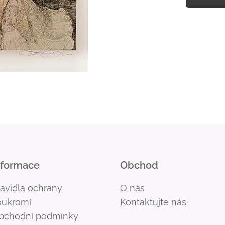
nformace
Obchod
ravidla ochrany
O nás
oukromí
Kontaktujte nás
bchodní podmínky