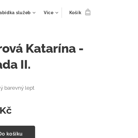
abídka služeb
Více
Košík
rová Katarína -
da II.
ý barevný lept
Kč
Do košíku