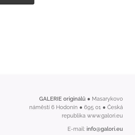
GALERIE
originálů
● Masarykovo
náměstí 6 Hodonín ● 695 01 ● Česká
republika www.galori.eu
E-mail:
info@galori.eu