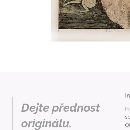
I
Dejte přednost
P
s
originálu.
O