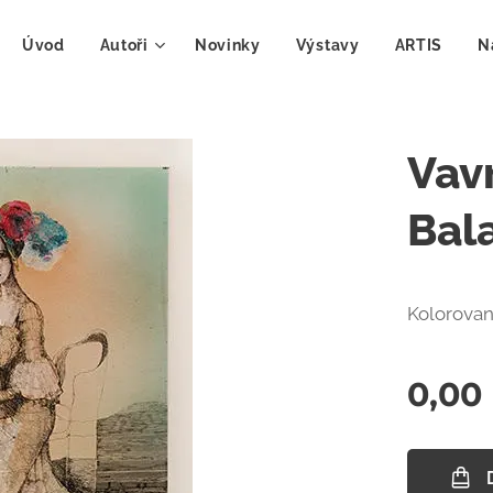
Úvod
Autoři
Novinky
Výstavy
ARTIS
N
Vav
Bala
Kolorovan
0,00