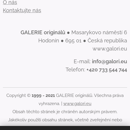
O nás
Kontaktujte nás
GALERIE
originálů
● Masarykovo náměstí 6
Hodonín ● 695 01 ● Česká republika
www.galori.eu
E-mail:
info@galori.eu
Telefon:
+420 733 544 744
Copyright ©
1999 - 2021
GALERIE originálů. Všechna práva
vyhrazena. |
www.galori.eu
Obsah těchto stránek je chráněn autorským právem.
Jakékoliv použití obsahu stránek, včetně zveřejnění nebo
jiného šíření jeho obsahu, je bez písemného souhlasu