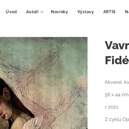
Úvod
Autoři
Novinky
Výstavy
ARTIS
N
Vavr
Fidé
Akvarel, k
56 x 44 c
r. 2021
Z cyklu Op