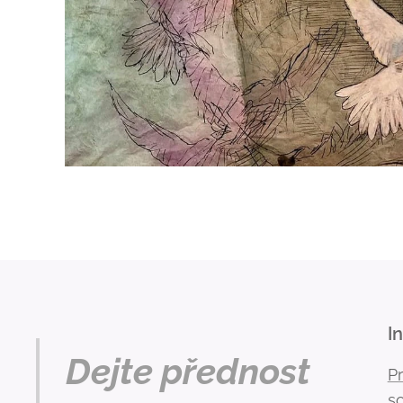
I
Dejte přednost
P
s