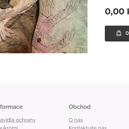
0,00
D
nformace
Obchod
ravidla ochrany
O nás
oukromí
Kontaktujte nás