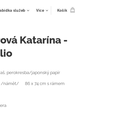
abídka služeb
Více
Košík
ová Katarína -
lio
vaš, perokresba/japonský papír
m /námět/ 86 x 74 cm s rámem
era