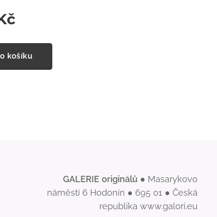
Kč
o košíku
GALERIE
originálů
● Masarykovo
náměstí 6 Hodonín ● 695 01 ● Česká
republika www.galori.eu