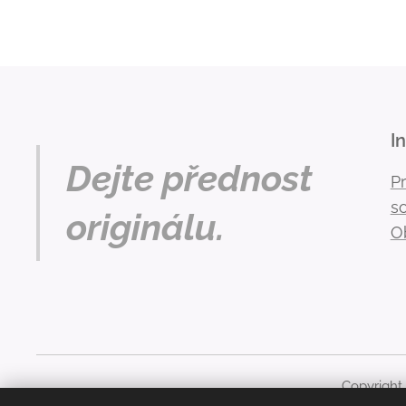
I
Dejte přednost
P
s
originálu.
O
Copyright