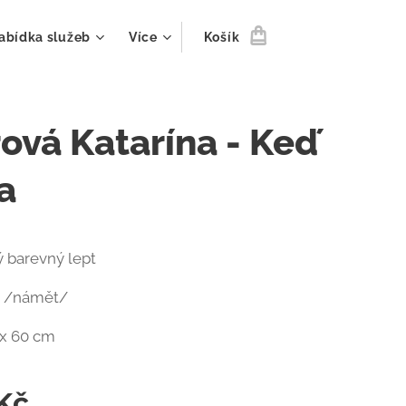
abídka služeb
Více
Košík
ová Katarína - Keď
a
 barevný lept
m /námět/
 x 60 cm
Kč