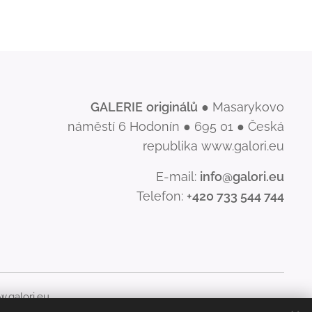
GALERIE
originálů
● Masarykovo
náměstí 6 Hodonín ● 695 01 ● Česká
republika www.galori.eu
E-mail:
info@galori.eu
Telefon:
+420 733 544 744
.galori.eu