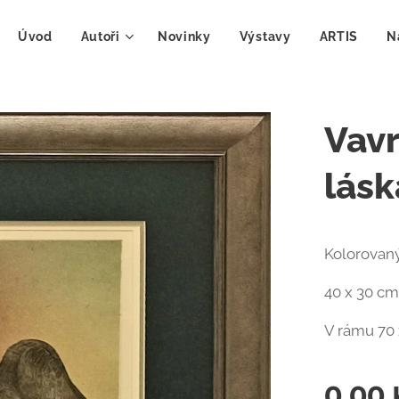
Úvod
Autoři
Novinky
Výstavy
ARTIS
N
Vavr
lásk
Kolorovaný
40 x 30 c
V rámu 70
0,00