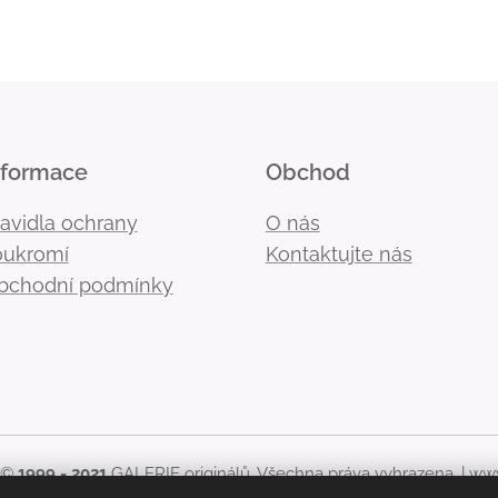
nformace
Obchod
ravidla ochrany
O nás
oukromí
Kontaktujte nás
bchodní podmínky
 ©
1999 - 2021
GALERIE originálů. Všechna práva vyhrazena. |
www