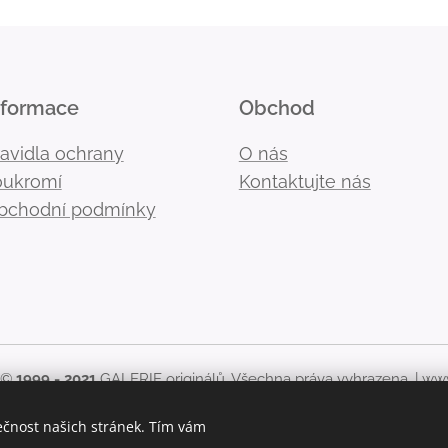
nformace
Obchod
ravidla ochrany
O nás
oukromí
Kontaktujte nás
bchodní podmínky
 ©
1999 - 2021
GALERIE originálů. Všechna práva vyhrazena. |
www
kékoliv použití obsahu stránek, včetně zveřejnění nebo jiného 
ečnost našich stránek. Tím vám
originálů zakázáno.