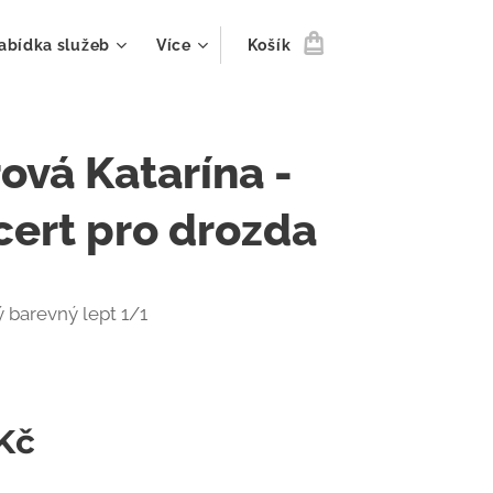
abídka služeb
Více
Košík
ová Katarína -
ert pro drozda
 barevný lept 1/1
Kč