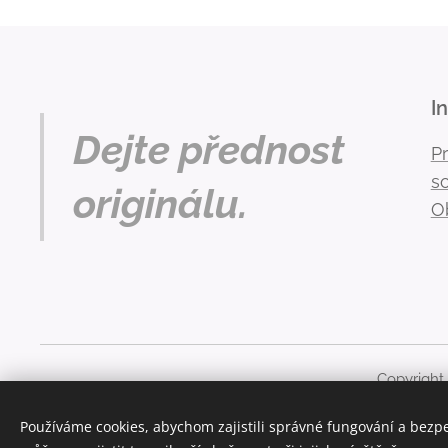
I
Dejte přednost
P
s
originálu.
O
Copyright
Obsah těchto stránek je chráněn autorským právem. Ja
Používáme cookies, abychom zajistili správné fungování a bezp