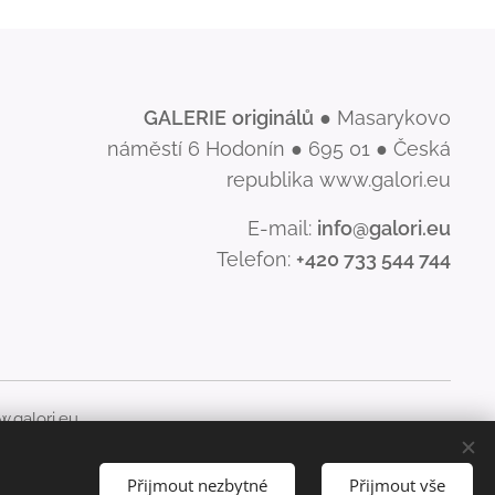
GALERIE
originálů
● Masarykovo
náměstí 6 Hodonín ● 695 01 ● Česká
republika www.galori.eu
E-mail:
info@galori.eu
Telefon:
+420 733 544 744
.galori.eu
šíření jeho obsahu, je bez písemného souhlasu GALERIE
Přijmout nezbytné
Přijmout vše