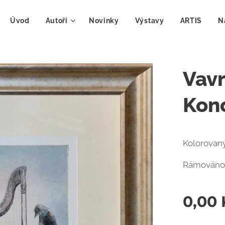
Úvod
Autoři
Novinky
Výstavy
ARTIS
N
Vavr
Konc
Kolorovaný
Rámováno
0,00