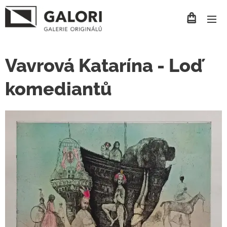
Vavrová Katarína - Loď
komediantů