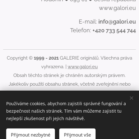
www.galori.eu
E-mail:
info@galori.eu
Telefon:
+420 733 544 744
Copyright ©
1999 - 2021
GALERIE originálů. Všechna práva
vyhrazena. |
www.galori.eu
Obsah těchto stránek je chráněn autorským právem.
Jakékoliv použití obsahu stránek, včetně zveřejnění nebo
jiného šíření jeho obsahu, je bez písemného souhlasu
GALERIE originálů zakázáno.
Používáme cookies, abychom zajistili správné fungování a
bezpečnost našich stránek. Tím vám můžeme zajistit tu
Cookies
nejlepší zkušenost při jejich návštěvě.
Do košíku
Přijmout nezbytné
Přijmout vše