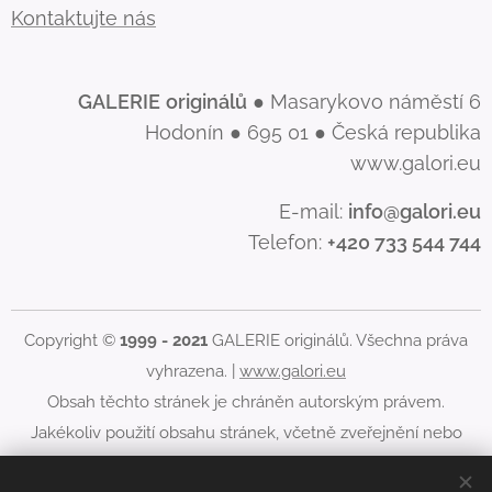
Kontaktujte nás
GALERIE
originálů
● Masarykovo náměstí 6
Hodonín ● 695 01 ● Česká republika
www.galori.eu
E-mail:
info@galori.eu
Telefon:
+420 733 544 744
Copyright ©
1999 - 2021
GALERIE originálů. Všechna práva
vyhrazena. |
www.galori.eu
Obsah těchto stránek je chráněn autorským právem.
Jakékoliv použití obsahu stránek, včetně zveřejnění nebo
jiného šíření jeho obsahu, je bez písemného souhlasu