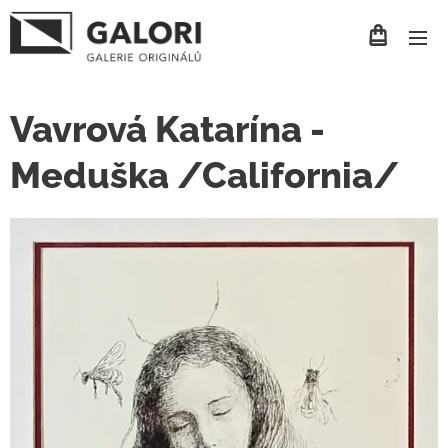
Vavrová Katarína -
Meduška /California/