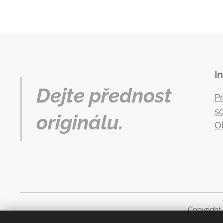
I
Dejte přednost
P
s
originálu.
O
Copyright