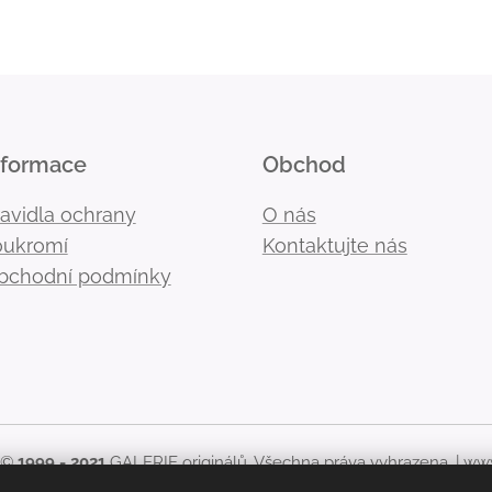
nformace
Obchod
ravidla ochrany
O nás
oukromí
Kontaktujte nás
bchodní podmínky
 ©
1999 - 2021
GALERIE originálů. Všechna práva vyhrazena. |
www