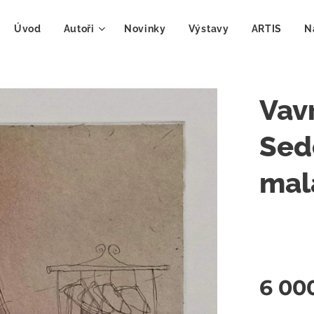
Úvod
Autoři
Novinky
Výstavy
ARTIS
N
Vav
Sed
mal
6 00