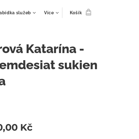
abídka služeb
Více
Košík
rová Katarína -
emdesiat sukien
a
0,00
Kč