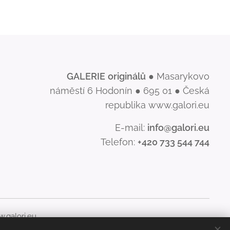
GALERIE
originálů
● Masarykovo
náměstí 6 Hodonín ● 695 01 ● Česká
republika www.galori.eu
E-mail:
info@galori.eu
Telefon:
+420 733 544 744
.galori.eu