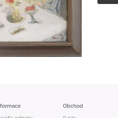
nformace
Obchod
ravidla ochrany
O nás