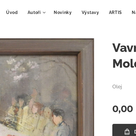
Úvod
Autoři
Novinky
Výstavy
ARTIS
N
Vavr
Mol
Olej
0,00