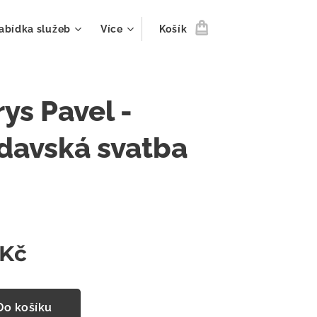
abídka služeb
Více
Košík
ys Pavel -
davská svatba
Kč
Do košíku