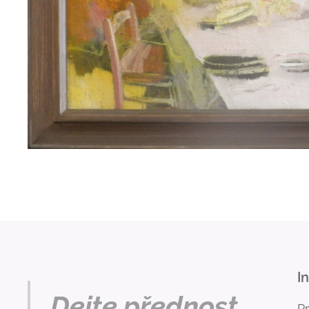
I
Dejte přednost
P