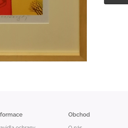
nformace
Obchod
ravidla ochrany
O nás