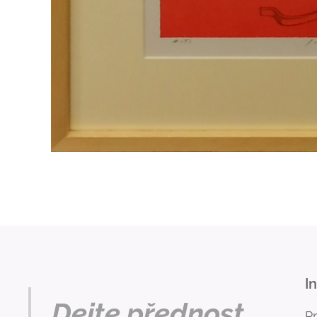
I
Dejte přednost
P