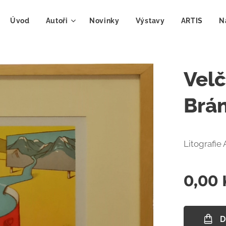
Úvod
Autoři
Novinky
Výstavy
ARTIS
N
Velč
Brá
Litografie A
0,00
D