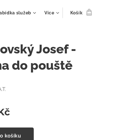
abídka služeb
Více
Košík
ovský Josef -
na do pouště
.T.
Kč
o košíku