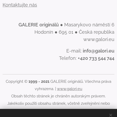
Kontaktujte nás
GALERIE
originálů
● Masarykovo náměstí 6
Hodonín ● 695 01 ● Česká republika
www.galori.eu
E-mail:
info@galori.eu
Telefon:
+420 733 544 744
Copyright ©
1999 - 2021
GALERIE originálů. Všechna práva
vyhrazena. |
www.galori.eu
Obsah těchto stránek je chráněn autorským právem.
Jakékoliv použití obsahu stránek, včetně zveřejnění nebo
jiného šíření jeho obsahu, je bez písemného souhlasu