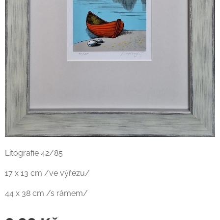
Litografie 42/85
17 x 13 cm /ve výřezu/
44 x 38 cm /s rámem/