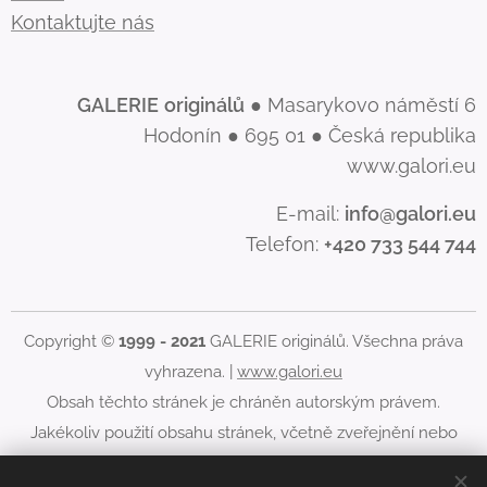
Kontaktujte nás
GALERIE
originálů
● Masarykovo náměstí 6
Hodonín ● 695 01 ● Česká republika
www.galori.eu
E-mail:
info@galori.eu
Telefon:
+420 733 544 744
Copyright ©
1999 - 2021
GALERIE originálů. Všechna práva
vyhrazena. |
www.galori.eu
Obsah těchto stránek je chráněn autorským právem.
Jakékoliv použití obsahu stránek, včetně zveřejnění nebo
jiného šíření jeho obsahu, je bez písemného souhlasu