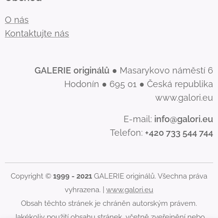
O nás
Kontaktujte nás
GALERIE
originálů
● Masarykovo náměstí 6
Hodonín ● 695 01 ● Česká republika
www.galori.eu
E-mail:
info@galori.eu
Telefon:
+420 733 544 744
Copyright ©
1999 - 2021
GALERIE originálů. Všechna práva
vyhrazena. |
www.galori.eu
Obsah těchto stránek je chráněn autorským právem.
Jakékoliv použití obsahu stránek, včetně zveřejnění nebo