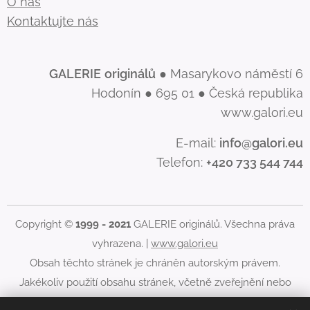
O nás
Kontaktujte nás
GALERIE
originálů
● Masarykovo náměstí 6
Hodonín ● 695 01 ● Česká republika
www.galori.eu
E-mail:
info@galori.eu
Telefon:
+420 733 544 744
Copyright ©
1999 - 2021
GALERIE originálů. Všechna práva
vyhrazena. |
www.galori.eu
Obsah těchto stránek je chráněn autorským právem.
Jakékoliv použití obsahu stránek, včetně zveřejnění nebo
jiného šíření jeho obsahu, je bez písemného souhlasu