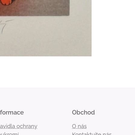
nformace
Obchod
ravidla ochrany
O nás
oukromí
Kontaktujte nás