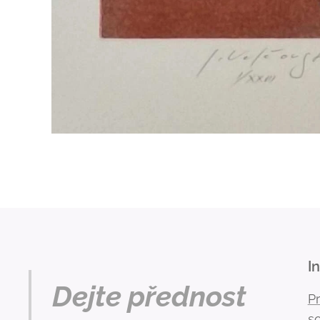
I
Dejte přednost
P
s