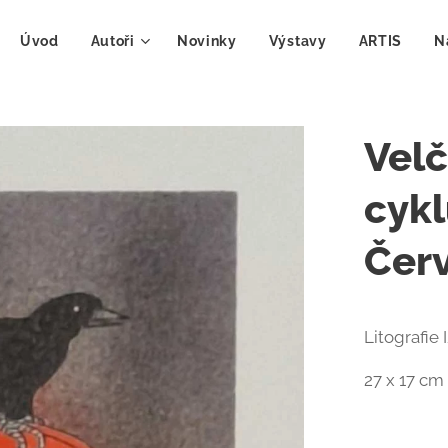
Úvod
Autoři
Novinky
Výstavy
ARTIS
N
Velč
cykl
Červ
Litografie 
27 x 17 cm