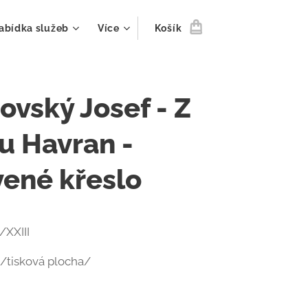
abídka služeb
Více
Košík
ovský Josef - Z
u Havran -
ené křeslo
I/XXIII
 /tisková plocha/