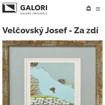
Velčovský Josef - Za zdí