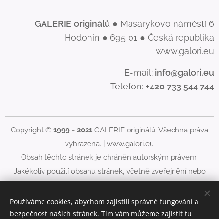
GALERIE
originálů
● Masarykovo náměstí 6
Hodonín ● 695 01 ● Česká republika
www.galori.eu
E-mail:
info@galori.eu
Telefon:
+420 733 544 744
Copyright ©
1999 - 2021
GALERIE originálů. Všechna práva
vyhrazena. |
www.galori.eu
Obsah těchto stránek je chráněn autorským právem.
Jakékoliv použití obsahu stránek, včetně zveřejnění nebo
jiného šíření jeho obsahu, je bez písemného souhlasu
GALERIE originálů zakázáno.
Používáme cookies, abychom zajistili správné fungování a
bezpečnost našich stránek. Tím vám můžeme zajistit tu
Cookies