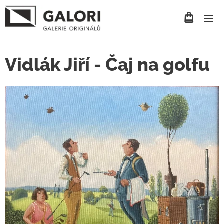
Vidlák Jiří - Čaj na golfu