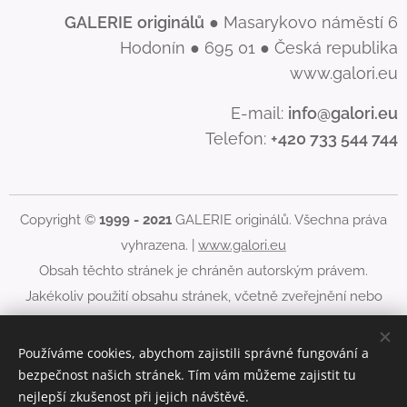
GALERIE
originálů
● Masarykovo náměstí 6
Hodonín ● 695 01 ● Česká republika
www.galori.eu
E-mail:
info@galori.eu
Telefon:
+420 733 544 744
Copyright ©
1999 - 2021
GALERIE originálů. Všechna práva
vyhrazena. |
www.galori.eu
Obsah těchto stránek je chráněn autorským právem.
Jakékoliv použití obsahu stránek, včetně zveřejnění nebo
jiného šíření jeho obsahu, je bez písemného souhlasu
GALERIE originálů zakázáno.
Používáme cookies, abychom zajistili správné fungování a
bezpečnost našich stránek. Tím vám můžeme zajistit tu
Cookies
nejlepší zkušenost při jejich návštěvě.