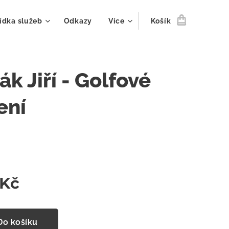
ídka služeb
Odkazy
Více
Košík
ák Jiří - Golfové
ení
Kč
Do košíku