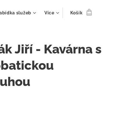
abídka služeb
Více
Košík
ák Jiří - Kavárna s
obatickou
luhou