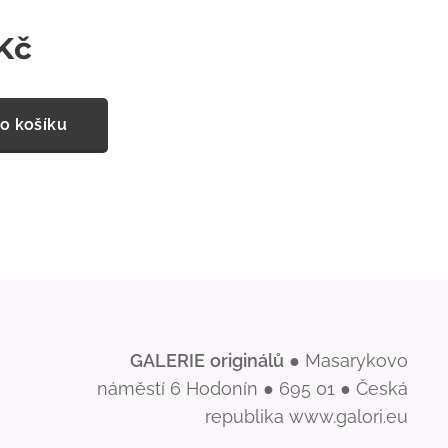
Kč
o košíku
GALERIE
originálů
● Masarykovo
náměstí 6 Hodonín ● 695 01 ● Česká
republika www.galori.eu