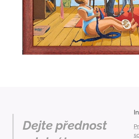
I
Dejte přednost
P
s