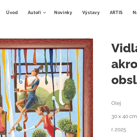
Úvod
Autoři
Novinky
Výstavy
ARTIS
N
Vidl
akr
obs
Olej
30 x 40 cm
r. 2025