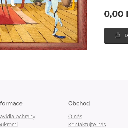
0,00
D
nformace
Obchod
ravidla ochrany
O nás
oukromí
Kontaktujte nás