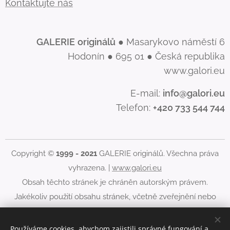
Kontaktujte nás
GALERIE
originálů
● Masarykovo náměstí 6
Hodonín ● 695 01 ● Česká republika
www.galori.eu
E-mail:
info@galori.eu
Telefon:
+420 733 544 744
Copyright ©
1999 - 2021
GALERIE originálů. Všechna práva
vyhrazena. |
www.galori.eu
Obsah těchto stránek je chráněn autorským právem.
Jakékoliv použití obsahu stránek, včetně zveřejnění nebo
jiného šíření jeho obsahu, je bez písemného souhlasu
GALERIE originálů zakázáno.
Používáme cookies, abychom zajistili správné fungování a