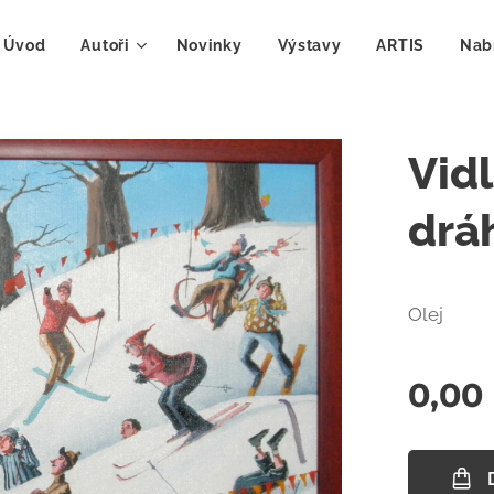
Úvod
Autoři
Novinky
Výstavy
ARTIS
Nab
Vidl
drá
Olej
0,00