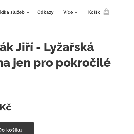
ídka služeb
Odkazy
Více
Košík
ák Jiří - Lyžařská
ha jen pro pokročilé
Kč
Do košíku