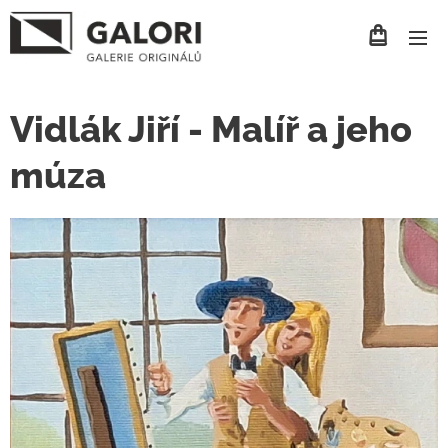
Vidlák Jiří - Malíř a jeho
múza