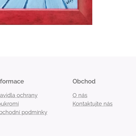
nformace
Obchod
ravidla ochrany
O nás
oukromí
Kontaktujte nás
bchodní podmínky