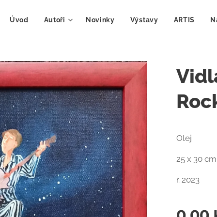
Úvod
Autoři
Novinky
Výstavy
ARTIS
N
Vidl
Roc
Olej
25 x 30 cm
r. 2023
0,00