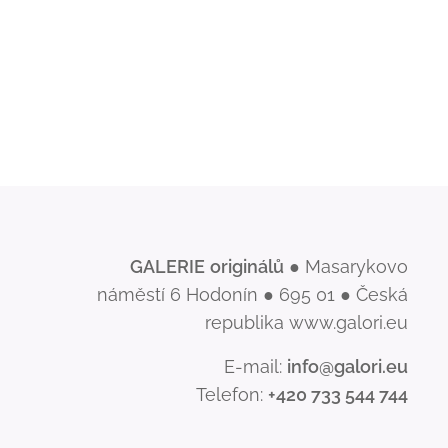
GALERIE
originálů
● Masarykovo
náměstí 6 Hodonín ● 695 01 ● Česká
republika www.galori.eu
E-mail:
info@galori.eu
Telefon:
+420 733 544 744