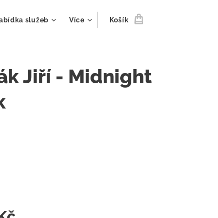
abídka služeb
Více
Košík
ák Jiří - Midnight
k
Kč