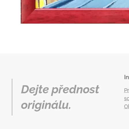
I
Dejte přednost
P
s
originálu.
O