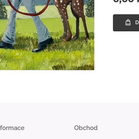
D
nformace
Obchod