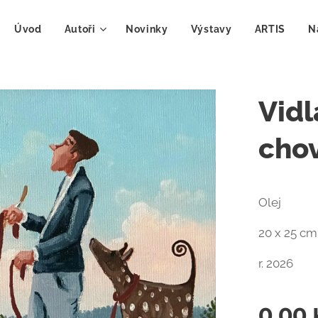
Úvod
Autoři
Novinky
Výstavy
ARTIS
N
Vidl
chov
Olej
20 x 25 cm
r. 2026
0,00