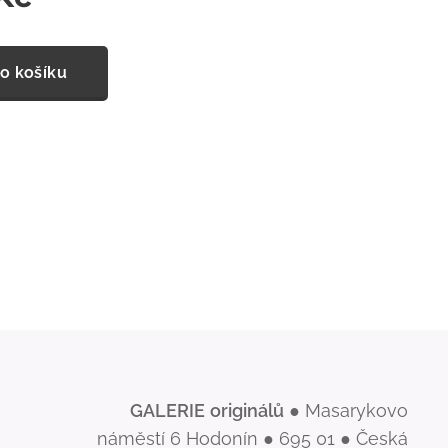
o košíku
GALERIE
originálů
● Masarykovo
náměstí 6 Hodonín ● 695 01 ● Česká