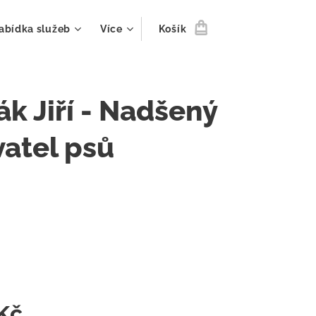
abídka služeb
Více
Košík
ák Jiří - Nadšený
atel psů
Kč