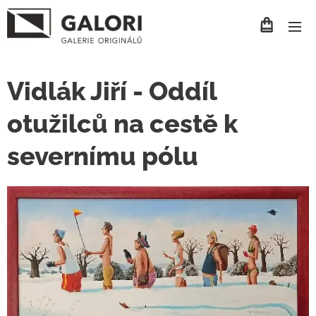
Vidlák Jiří - Oddíl
otužilců na cestě k
severnímu pólu