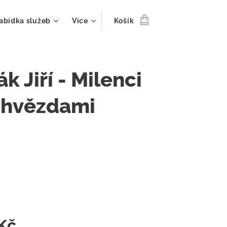
abídka služeb
Více
Košík
ák Jiří - Milenci
 hvězdami
Kč