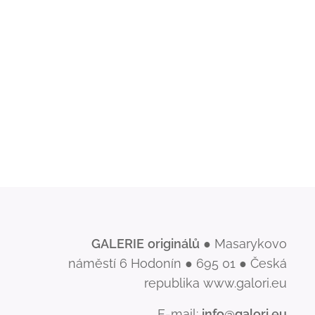
GALERIE
originálů
● Masarykovo
náměstí 6 Hodonín ● 695 01 ● Česká
republika www.galori.eu
E-mail:
info@galori.eu