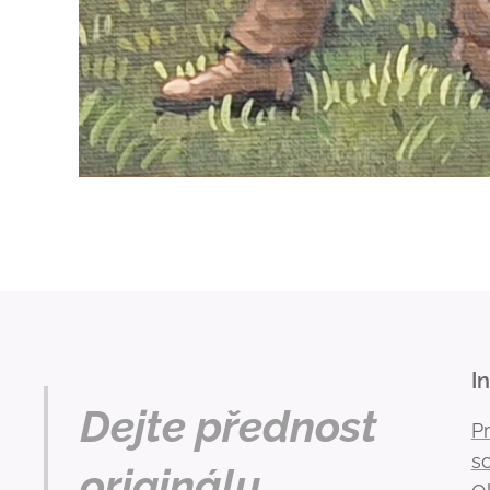
I
Dejte přednost
P
s
originálu.