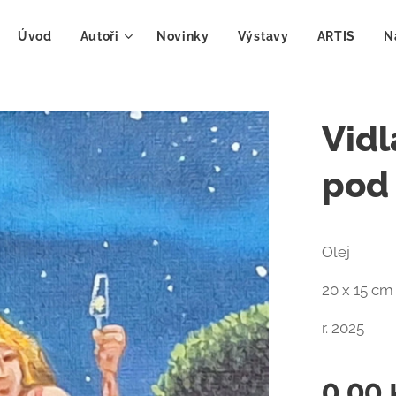
Úvod
Autoři
Novinky
Výstavy
ARTIS
N
Vidl
pod
Olej
20 x 15 cm
r. 2025
0,00