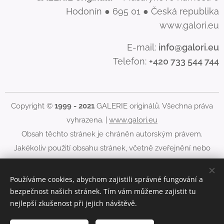
Hodonín ● 695 01 ● Česká republika
www.galori.eu
E-mail:
info@galori.eu
Telefon:
+420 733 544 744
Copyright ©
1999 - 2021
GALERIE originálů. Všechna práva
vyhrazena. |
www.galori.eu
Obsah těchto stránek je chráněn autorským právem.
Jakékoliv použití obsahu stránek, včetně zveřejnění nebo
jiného šíření jeho obsahu, je bez písemného souhlasu
GALERIE originálů zakázáno.
Používáme cookies, abychom zajistili správné fungování a
bezpečnost našich stránek. Tím vám můžeme zajistit tu
Cookies
nejlepší zkušenost při jejich návštěvě.