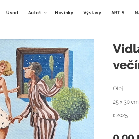
Úvod
Autoři
Novinky
Výstavy
ARTIS
N
Vidl
večí
Olej
25 x 30 c
r. 2025
0,00