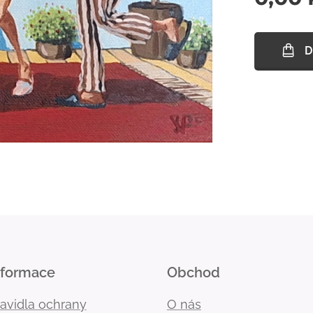
D
nformace
Obchod
ravidla ochrany
O nás