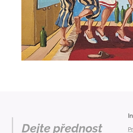
I
Dejte přednost
P