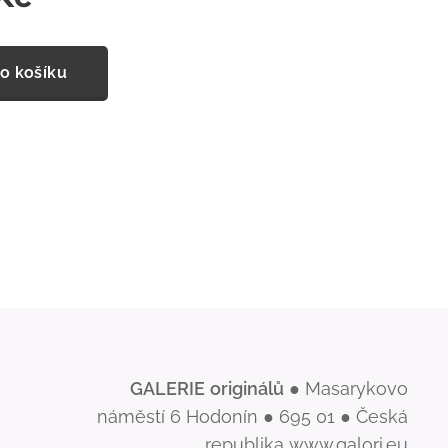
o košíku
GALERIE
originálů
● Masarykovo
náměstí 6 Hodonín ● 695 01 ● Česká
republika www.galori.eu