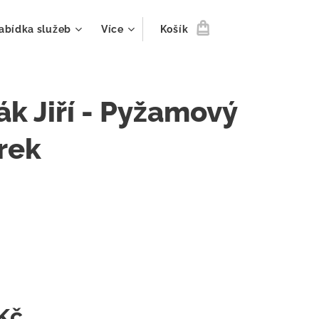
abídka služeb
Více
Košík
ák Jiří - Pyžamový
rek
m
Kč