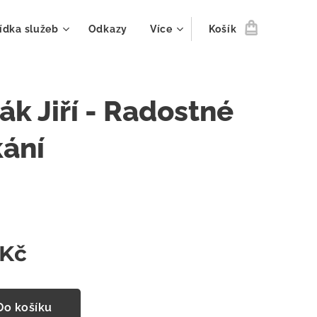
ídka služeb
Odkazy
Více
Košík
ák Jiří - Radostné
kání
Kč
Do košíku