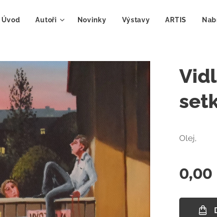
Úvod
Autoři
Novinky
Výstavy
ARTIS
Nab
Vidl
set
Olej,
0,00