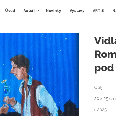
Úvod
Autoři
Novinky
Výstavy
ARTIS
N
Vidlá
Roma
pod
Olej
20 x 25 cm
r. 2025