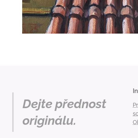
I
Dejte přednost
P
s
originálu.
O