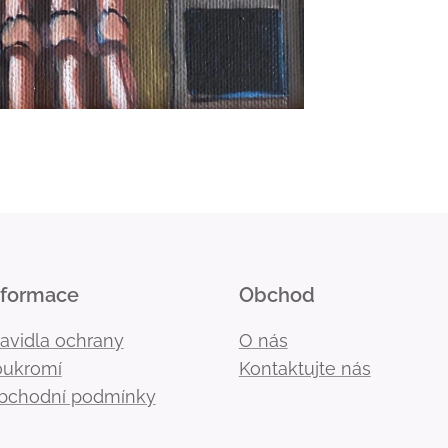
nformace
Obchod
ravidla ochrany
O nás
oukromí
Kontaktujte nás
bchodní podmínky