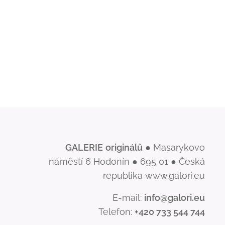
GALERIE
originálů
● Masarykovo
náměstí 6 Hodonín ● 695 01 ● Česká
republika www.galori.eu
E-mail:
info@galori.eu
Telefon:
+420 733 544 744