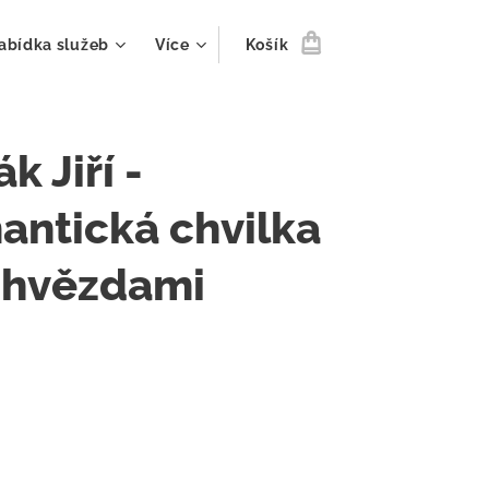
abídka služeb
Více
Košík
k Jiří -
ntická chvilka
 hvězdami