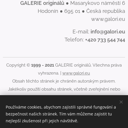
GALERIE
originálů
● Masarykovo náměstí 6
Hodonín ● 695 01 ● Česká republika
www.galori.eu
E-mail:
info@galori.eu
Telefon:
+420 733 544 744
Copyright ©
1999 - 2021
GALERIE originálů. Všechna práva
vyhrazena. |
www.galori.eu
Obsah těchto stránek je chráněn autorským právem.
Jakékoliv použití obsahu stránek, včetně zveřejnění nebo
jiného šíření jeho obsahu, je bez písemného souhlasu
GALERIE originálů zakázáno.
Používáme cookies, abychom zajistili správné fungování a
bezpečnost našich stránek. Tím vám můžeme zajistit tu
Cookies
nejlepší zkušenost při jejich návštěvě.