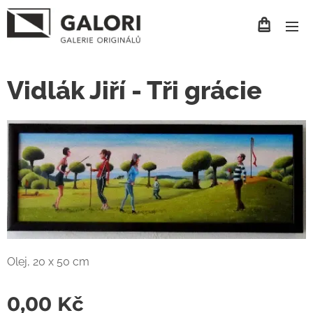
Vidlák Jiří - Tři grácie
Olej, 20 x 50 cm
0,00
Kč