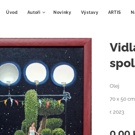
Úvod
Autoři
Novinky
Výstavy
ARTIS
N
Vidl
spol
Olej
70 x 50 cm
r. 2023
0,00