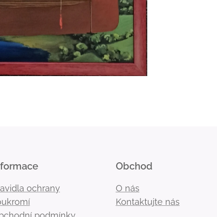
nformace
Obchod
ravidla ochrany
O nás
oukromí
Kontaktujte nás
bchodní podmínky