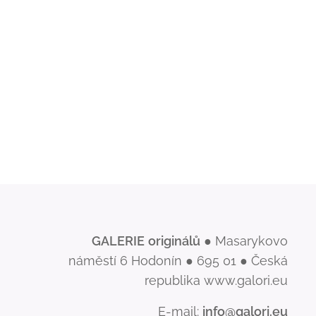
GALERIE
originálů
● Masarykovo
náměstí 6 Hodonín ● 695 01 ● Česká
republika www.galori.eu
E-mail:
info@galori.eu