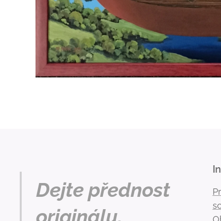
I
Dejte přednost
P
s
originálu.
O