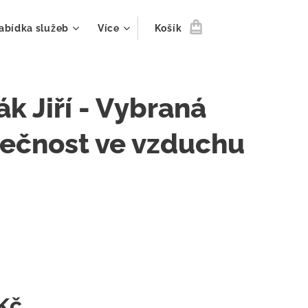
abídka služeb
Více
Košík
ák Jiří - Vybraná
ečnost ve vzduchu
Kč