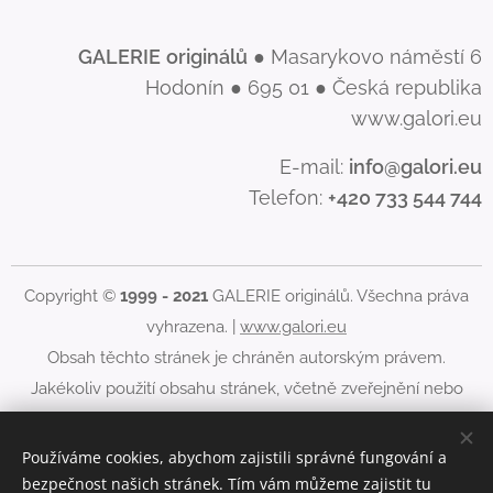
GALERIE
originálů
● Masarykovo náměstí 6
Hodonín ● 695 01 ● Česká republika
www.galori.eu
E-mail:
info@galori.eu
Telefon:
+420 733 544 744
Copyright ©
1999 - 2021
GALERIE originálů. Všechna práva
vyhrazena. |
www.galori.eu
Obsah těchto stránek je chráněn autorským právem.
Jakékoliv použití obsahu stránek, včetně zveřejnění nebo
jiného šíření jeho obsahu, je bez písemného souhlasu
GALERIE originálů zakázáno.
Používáme cookies, abychom zajistili správné fungování a
bezpečnost našich stránek. Tím vám můžeme zajistit tu
Cookies