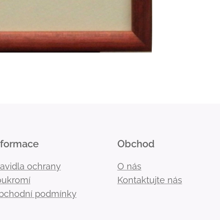
nformace
Obchod
ravidla ochrany
O nás
oukromí
Kontaktujte nás
bchodní podmínky