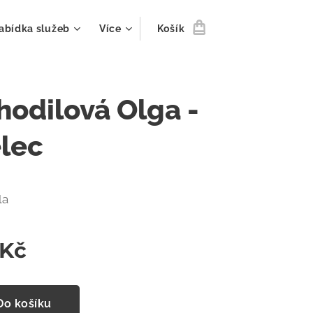
abídka služeb
Více
Košík
hodilová Olga -
elec
la
Kč
Do košíku