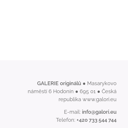
GALERIE
originálů
● Masarykovo
náměstí 6 Hodonín ● 695 01 ● Česká
republika www.galori.eu
E-mail:
info@galori.eu
Telefon:
+420 733 544 744