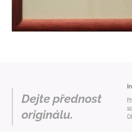
I
Dejte přednost
P
s
originálu.
O