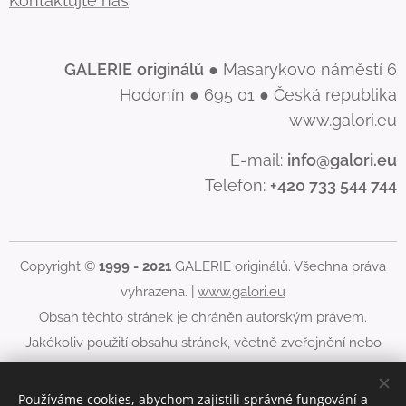
Kontaktujte nás
GALERIE
originálů
● Masarykovo náměstí 6
Hodonín ● 695 01 ● Česká republika
www.galori.eu
E-mail:
info@galori.eu
Telefon:
+420 733 544 744
Copyright ©
1999 - 2021
GALERIE originálů. Všechna práva
vyhrazena. |
www.galori.eu
Obsah těchto stránek je chráněn autorským právem.
Jakékoliv použití obsahu stránek, včetně zveřejnění nebo
jiného šíření jeho obsahu, je bez písemného souhlasu
GALERIE originálů zakázáno.
Používáme cookies, abychom zajistili správné fungování a