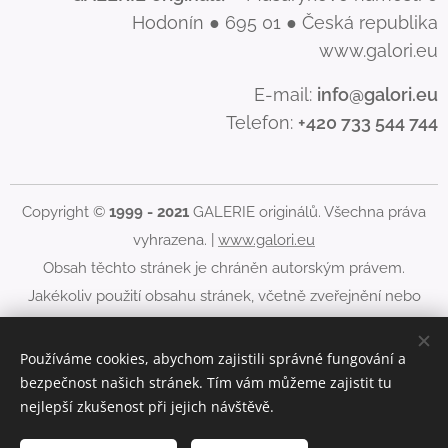
Hodonín ● 695 01 ● Česká republika
www.galori.eu
E-mail:
info@galori.eu
Telefon:
+420 733 544 744
Copyright ©
1999 - 2021
GALERIE originálů. Všechna práva
vyhrazena. |
www.galori.eu
Obsah těchto stránek je chráněn autorským právem.
Jakékoliv použití obsahu stránek, včetně zveřejnění nebo
jiného šíření jeho obsahu, je bez písemného souhlasu
GALERIE originálů zakázáno.
Používáme cookies, abychom zajistili správné fungování a
bezpečnost našich stránek. Tím vám můžeme zajistit tu
Cookies
nejlepší zkušenost při jejich návštěvě.