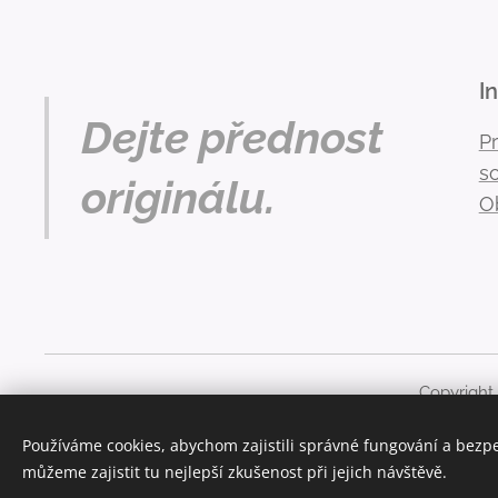
I
Dejte přednost
P
s
originálu.
O
Copyright
Obsah těchto stránek je chráněn autorským právem. Ja
Používáme cookies, abychom zajistili správné fungování a bezp
můžeme zajistit tu nejlepší zkušenost při jejich návštěvě.