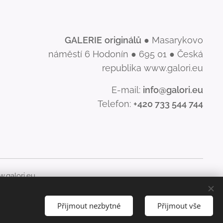
GALERIE
originálů
● Masarykovo
náměstí 6 Hodonín ● 695 01 ● Česká
republika www.galori.eu
E-mail:
info@galori.eu
Telefon:
+420 733 544 744
.galori.eu
šíření jeho obsahu, je bez písemného souhlasu GALERIE
Přijmout nezbytné
Přijmout vše