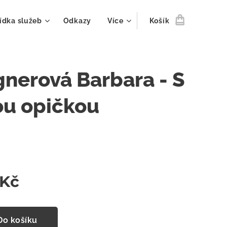
ídka služeb
Odkazy
Více
Košík
nerová Barbara - S
ou opičkou
Kč
Do košíku