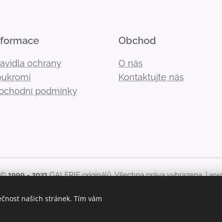
nformace
Obchod
ravidla ochrany
O nás
oukromí
Kontaktujte nás
bchodní podmínky
 ©
1999 - 2021
GALERIE originálů. Všechna práva vyhrazena. |
www
kékoliv použití obsahu stránek, včetně zveřejnění nebo jiného 
ečnost našich stránek. Tím vám
originálů zakázáno.
Cookies