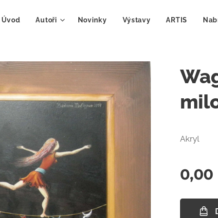
Úvod
Autoři
Novinky
Výstavy
ARTIS
Nab
Wag
mil
Akryl
0,00