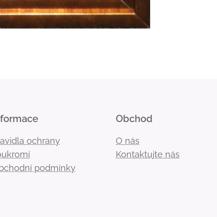
nformace
Obchod
ravidla ochrany
O nás
oukromí
Kontaktujte nás
bchodní podmínky