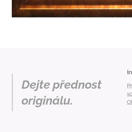
I
Dejte přednost
P
s
originálu.
O