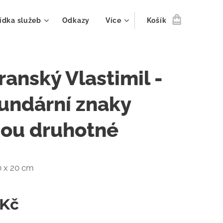
ídka služeb
Odkazy
Více
Košík
anský Vlastimil -
undární znaky
sou druhotné
0 x 20 cm
Kč