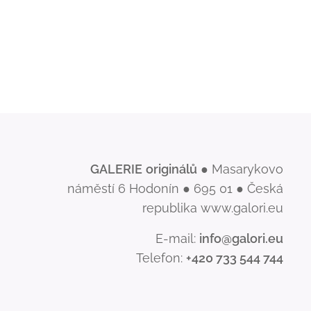
GALERIE
originálů
● Masarykovo
náměstí 6 Hodonín ● 695 01 ● Česká
republika www.galori.eu
E-mail:
info@galori.eu
Telefon:
+420 733 544 744